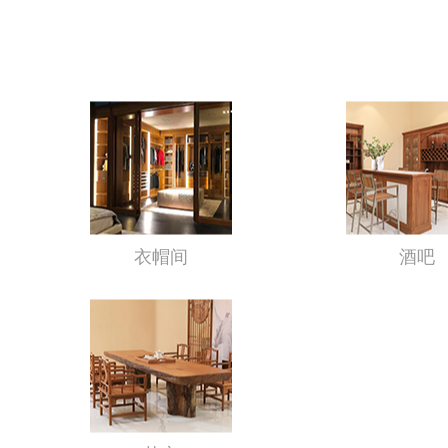
衣帽间
酒吧