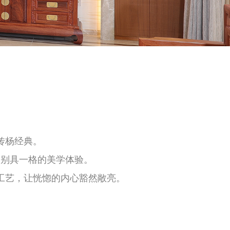
传杨经典。
绎别具一格的美学体验。
工艺，让恍惚的内心豁然敞亮。